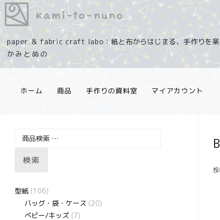
コ
ン
テ
paper ＆ fabric craft labo：紙と布からはじまる、手作り
ン
ツ
へ
ス
ホーム
商品
手作りの資料室
マイアカウント
キ
ッ
プ
検
索
検索
対
投
象:
型紙
(106)
バッグ・袋・ケース
(20)
ベビー/キッズ
(7)