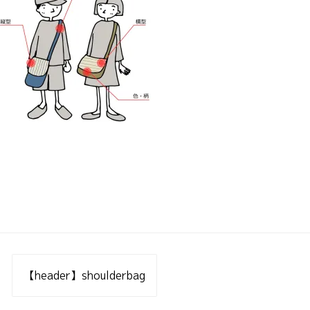
投
稿
【header】shoulderbag
ナ
ビ