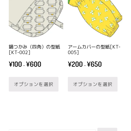
複
複
オ
オ
で
で
数
数
プ
プ
き
き
の
の
シ
シ
ま
ま
バ
バ
ョ
ョ
す
す
リ
リ
ン
ン
エ
エ
は
は
鍋つかみ（四角）の型紙
アームカバーの型紙[KT-
ー
ー
商
商
[KT-002]
005]
シ
シ
品
品
価
価
¥
100
¥
600
¥
200
¥
650
–
–
ョ
ョ
ペ
ペ
格
格
帯:
帯:
こ
こ
ン
ン
ー
ー
¥100
¥200
オプションを選択
オプションを選択
の
の
が
が
ジ
ジ
–
–
商
商
あ
あ
か
か
¥600
¥650
品
品
り
り
ら
ら
に
に
ま
ま
選
選
は
は
す。
す。
択
択
複
複
オ
オ
で
で