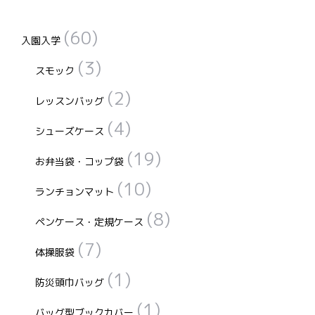
シ
シ
ま
ま
ョ
ョ
す
す
(60)
入園入学
ン
ン
(3)
は
は
スモック
商
商
(2)
レッスンバッグ
品
品
ペ
ペ
(4)
シューズケース
ー
ー
(19)
お弁当袋・コップ袋
ジ
ジ
か
か
(10)
ランチョンマット
ら
ら
(8)
選
選
ペンケース・定規ケース
択
択
(7)
体操服袋
で
で
(1)
き
き
防災頭巾バッグ
ま
ま
(1)
バッグ型ブックカバー