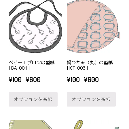
に
に
ま
す。
は
は
す。
オ
複
複
オ
プ
数
数
プ
シ
の
の
シ
ョ
バ
バ
ョ
ン
リ
リ
ン
は
エ
エ
は
商
ベビーエプロンの型紙
鍋つかみ（丸）の型紙
ー
ー
商
[BA-001]
[KT-003]
品
シ
シ
品
価
価
ペ
¥
100
¥
600
¥
100
¥
600
–
–
ョ
ョ
ペ
格
格
ー
帯:
帯:
こ
こ
ン
ン
ー
ジ
¥100
¥100
オプションを選択
オプションを選択
の
の
が
が
ジ
か
–
–
商
商
あ
あ
か
ら
¥600
¥600
品
品
り
り
ら
選
に
に
ま
ま
選
択