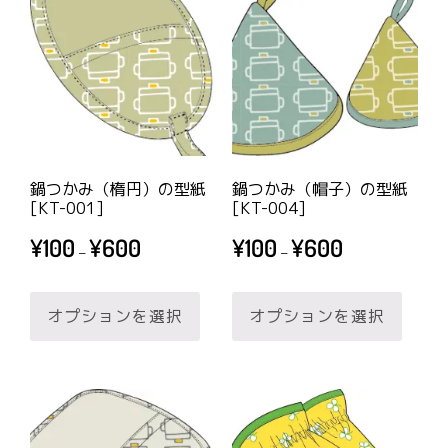
は
は
す。
す。
択
で
複
複
オ
オ
で
き
数
数
プ
プ
き
ま
の
の
シ
シ
ま
す
バ
バ
ョ
ョ
す
リ
リ
ン
ン
エ
エ
は
は
鍋つかみ（楕円）の型紙
鍋つかみ（帽子）の型紙
ー
ー
商
商
[KT-001]
[KT-004]
シ
シ
品
品
価
価
¥
100
¥
600
¥
100
¥
600
–
–
ョ
ョ
ペ
ペ
格
格
帯:
帯:
こ
こ
ン
ン
ー
ー
¥100
¥100
オプションを選択
オプションを選択
の
の
が
が
ジ
ジ
–
–
商
商
あ
あ
か
か
¥600
¥600
品
品
り
り
ら
ら
に
に
ま
ま
選
選
は
は
す。
す。
択
択