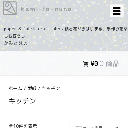
コ
ン
テ
ン
paper ＆ fabric craft labo：紙と布からはじまる、手作りを楽
ツ
しむ暮らし
へ
ス
キ
0 商品
¥0
ッ
プ
ホーム
/
型紙
/ キッチン
キッチン
全10件を表示