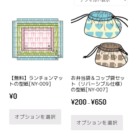
【無料】ランチョンマッ
お弁当袋＆コップ袋セッ
トの型紙[NY-009]
ト（リバーシブル仕様）
の型紙[NY-007]
¥
0
価
¥
200
¥
650
–
格
こ
帯:
こ
オプションを選択
の
¥200
オプションを選択
の
商
–
商
品
¥650