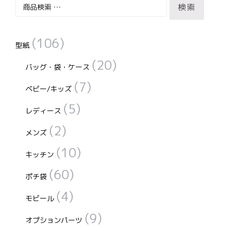
検
数
数
プ
プ
き
き
検索
索
の
の
シ
シ
ま
ま
対
バ
バ
ョ
ョ
す
す
(106)
象:
型紙
リ
リ
ン
ン
エ
エ
は
は
(20)
バッグ・袋・ケース
ー
ー
商
商
(7)
ベビー/キッズ
シ
シ
品
品
ョ
ョ
ペ
ペ
(5)
レディース
ン
ン
ー
ー
(2)
が
が
ジ
ジ
メンズ
あ
あ
か
か
(10)
キッチン
り
り
ら
ら
(60)
ま
ま
選
選
ポチ袋
す。
す。
択
択
(4)
モビール
オ
オ
で
で
(9)
プ
プ
き
き
オプションパーツ