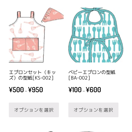
品
に
に
は
は
複
複
数
数
の
の
バ
バ
リ
リ
エ
エ
ー
エプロンセット（キッ
ベビーエプロンの型紙
ー
ズ）の型紙[KS-002]
[BA-002]
シ
シ
価
価
ョ
¥
500
¥
950
¥
100
¥
600
–
–
ョ
格
格
ン
帯:
帯:
こ
こ
ン
が
¥500
¥100
オプションを選択
オプションを選択
の
の
が
あ
–
–
商
商
あ
り
¥950
¥600
品
品
り
ま