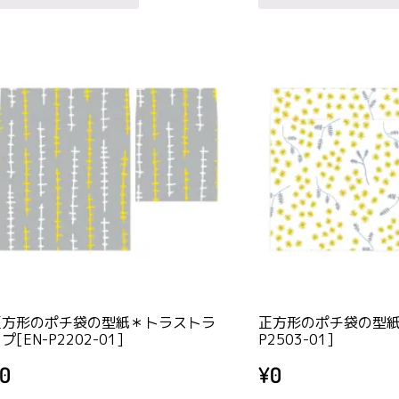
商
品
に
は
複
数
の
バ
リ
エ
ー
シ
ョ
正方形のポチ袋の型紙＊トラストラ
正方形のポチ袋の型紙
ン
プ[EN-P2202-01]
P2503-01]
が
0
¥
0
あ