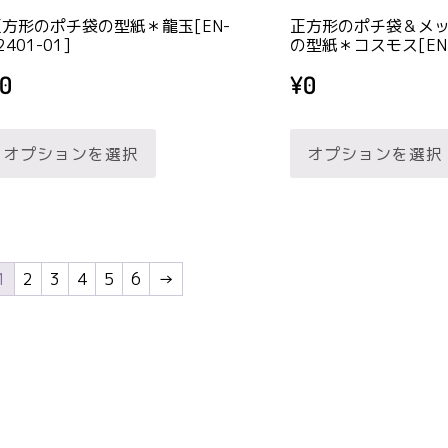
ョ
か
正方形のポチ袋の型紙＊龍玉[EN-
正方形のポチ袋＆メ
ン
ら
2401-01]
の型紙＊コスモス[EN-P
が
選
0
¥
0
あ
択
こ
り
で
オプションを選択
オプションを選択
の
ま
き
商
す。
ま
品
オ
す
に
プ
は
シ
1
2
3
4
5
6
→
複
ョ
数
ン
の
は
バ
商
リ
品
エ
ペ