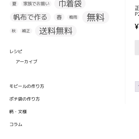
巾着袋
夏
家族でお揃い
P
無料
帆布で作る
春
梅雨
¥
送料無料
秋
補正
レシピ
アーカイブ
モビールの作り方
ポチ袋の作り方
柄・文様
コラム