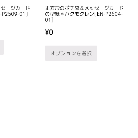
ョ
ョ
か
か
ッセージカード
正方形のポチ袋＆メッセージカード
ン
ン
ら
ら
2509-01]
の型紙＊ハクモクレン[EN-P2604-
01]
が
が
選
選
あ
あ
択
択
¥
0
こ
り
り
で
で
こ
の
ま
ま
き
き
オプションを選択
の
商
す。
す。
ま
ま
商
品
オ
オ
す
す
品
に
プ
プ
に
は
シ
シ
は
複
ョ
ョ
複
数
ン
ン
数
の
は
は
の
バ
商
商
バ
リ
品
品
リ
エ
ペ
ペ