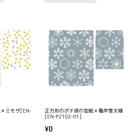
商
商
品
品
に
に
は
は
複
複
数
数
の
の
バ
バ
リ
リ
エ
エ
ー
ー
シ
シ
ョ
ョ
＊ミモザ[EN-
正方形のポチ袋の型紙＊亀甲雪文様
ン
ン
[EN-P2102-01]
が
が
¥
0
あ
あ