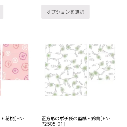
こ
こ
り
り
オプションを選択
の
の
ま
ま
商
商
す。
す。
品
品
オ
オ
に
に
プ
プ
は
は
シ
シ
複
複
ョ
ョ
数
数
ン
ン
の
の
は
は
バ
バ
商
商
リ
リ
品
品
エ
エ
ペ
ペ
ー
ー
ー
ー
シ
シ
ジ
ジ
ョ
ョ
か
か
＊花桃[EN-
正方形のポチ袋の型紙＊鈴蘭[EN-
ン
ン
ら
ら
P2505-01]