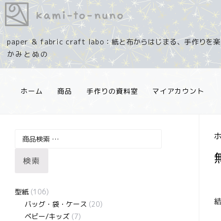
コ
ン
テ
paper ＆ fabric craft labo：紙と布からはじまる、手作り
ン
ツ
へ
ス
ホーム
商品
手作りの資料室
マイアカウント
キ
ッ
プ
検
索
検索
対
象:
型紙
(106)
バッグ・袋・ケース
(20)
ベビー/キッズ
(7)