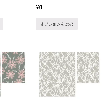
が
が
選
選
¥
0
あ
あ
択
択
こ
こ
り
り
で
で
オプションを選択
の
の
ま
ま
き
き
商
商
す。
す。
ま
ま
品
品
オ
オ
す
す
に
に
プ
プ
は
は
シ
シ
複
複
ョ
ョ
数
数
ン
ン
の
の
は
は
バ
バ
商
商
リ
リ
品
品
エ
エ
ペ
ペ
ー
ー
ー
ー
シ
シ
ジ
ジ