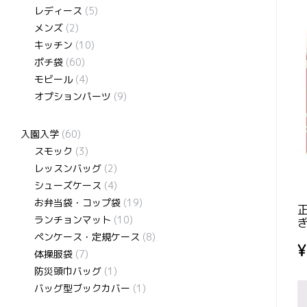
レディース
(5)
メンズ
(2)
キッチン
(10)
ポチ袋
(60)
モビール
(4)
オプションパーツ
(9)
入園入学
(60)
スモック
(3)
レッスンバッグ
(2)
シューズケース
(4)
お弁当袋・コップ袋
(19)
ランチョンマット
(10)
ぎ
ペンケース・定規ケース
(8)
¥
体操服袋
(7)
防災頭巾バッグ
(1)
バッグ型ブックカバー
(1)