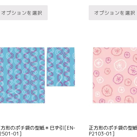
こ
り
オプションを選択
オプションを選択
の
ま
商
す。
品
オ
に
プ
は
シ
複
ョ
数
ン
の
は
バ
商
リ
品
エ
ペ
ー
ー
シ
ジ
ョ
か
正方形のポチ袋の型紙＊巳ず引[EN-
正方形のポチ袋の型紙
ン
ら
2501-01]
P2103-01]