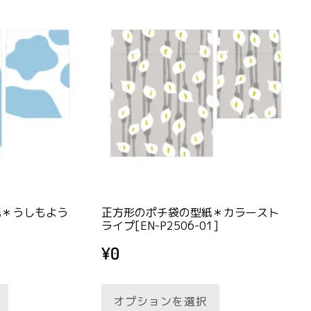
紙＊うしもよう
正方形のポチ袋の型紙＊カラースト
ライプ[EN-P2506-01]
¥
0
こ
こ
オプションを選択
の
の