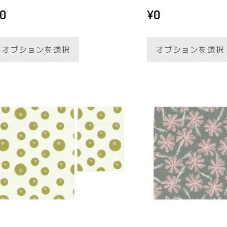
が
選
0
¥
0
あ
択
こ
り
で
オプションを選択
オプションを選択
の
ま
き
商
す。
ま
品
オ
す
に
プ
は
シ
複
ョ
数
ン
の
は
バ
商
リ
品
エ
ペ
ー
ー
シ
ジ