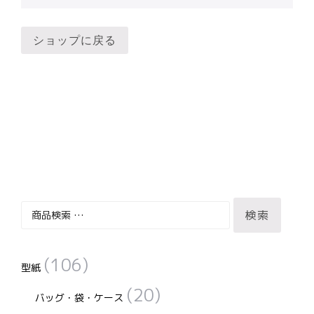
ショップに戻る
検
検索
索
対
(106)
象:
型紙
(20)
バッグ・袋・ケース