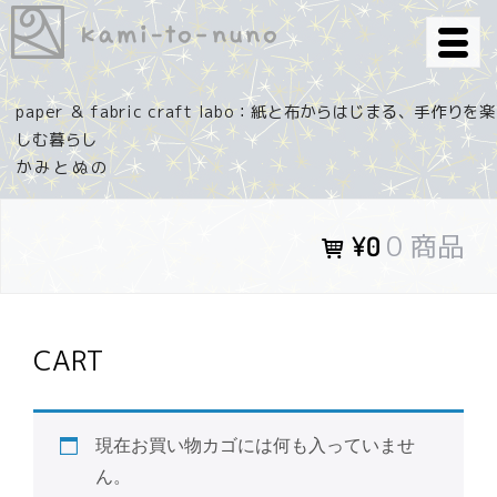
コ
ン
テ
ン
paper ＆ fabric craft labo：紙と布からはじまる、手作りを楽
ツ
しむ暮らし
へ
ス
キ
0 商品
¥0
ッ
プ
CART
現在お買い物カゴには何も入っていませ
ん。