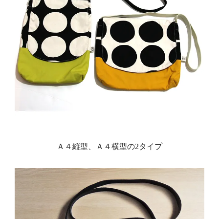
Ａ４縦型、Ａ４横型の2タイプ