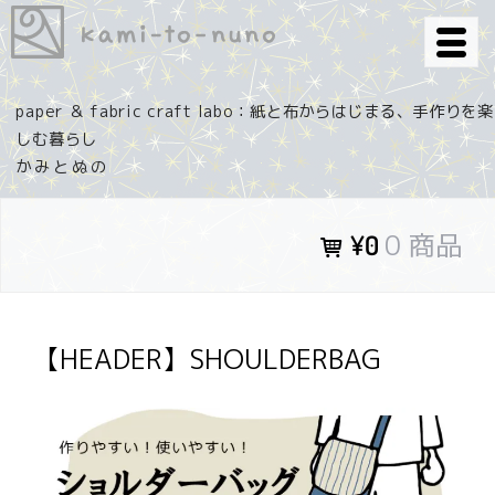
コ
ン
テ
ン
paper ＆ fabric craft labo：紙と布からはじまる、手作りを楽
ツ
しむ暮らし
へ
ス
キ
0 商品
¥0
ッ
プ
【HEADER】SHOULDERBAG