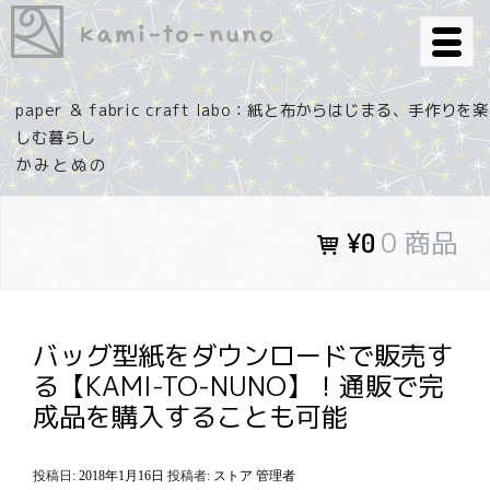
コ
ン
テ
ン
paper ＆ fabric craft labo：紙と布からはじまる、手作りを楽
ツ
しむ暮らし
へ
ス
キ
0 商品
¥0
ッ
プ
バッグ型紙をダウンロードで販売す
る【KAMI-TO-NUNO】！通販で完
成品を購入することも可能
投稿日:
2018年1月16日
投稿者:
ストア 管理者