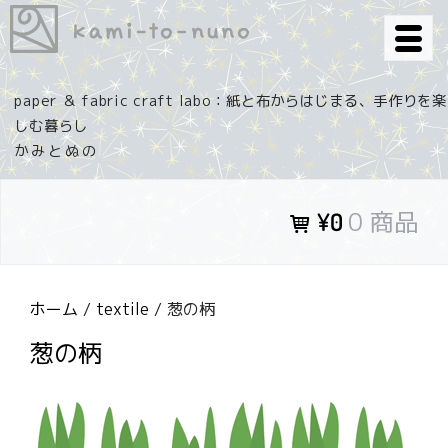
コ
ン
テ
ン
paper ＆ fabric craft labo：紙と布からはじまる、手作りを楽
ツ
しむ暮らし
へ
ス
キ
0 商品
¥0
ッ
プ
ホーム
/
textile
/ 葱の柄
葱の柄