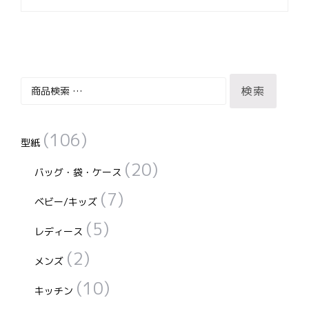
ゲ
ー
シ
ョ
ン
検
検索
索
対
(106)
象:
型紙
(20)
バッグ・袋・ケース
(7)
ベビー/キッズ
(5)
レディース
(2)
メンズ
(10)
キッチン