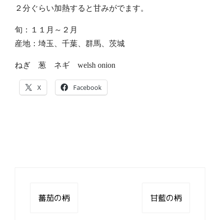
２分ぐらい加熱すると甘みがでます。
旬：１１月～２月
産地：埼玉、千葉、群馬、茨城
ねぎ 葱 ネギ welsh onion
X
Facebook
投
稿
蕃茄の柄
甘藍の柄
ナ
ビ