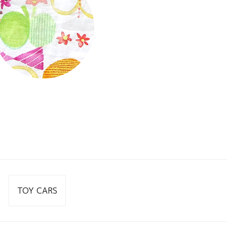
投
稿
TOY CARS
ナ
ビ
ゲ