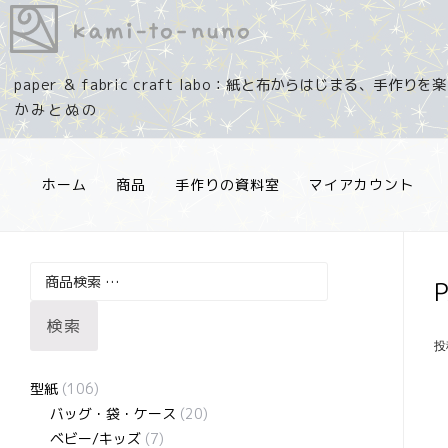
コ
ン
テ
paper ＆ fabric craft labo：紙と布からはじまる、手作り
ン
ツ
へ
ス
ホーム
商品
手作りの資料室
マイアカウント
キ
ッ
プ
検
索
検索
対
投
象:
型紙
(106)
バッグ・袋・ケース
(20)
ベビー/キッズ
(7)