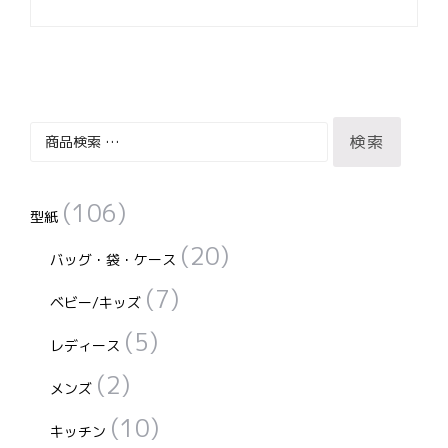
ビ
ゲ
ー
シ
ョ
ン
検
検索
索
対
(106)
象:
型紙
(20)
バッグ・袋・ケース
(7)
ベビー/キッズ
(5)
レディース
(2)
メンズ
(10)
キッチン