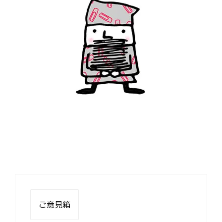
投
稿
ご意見箱
ナ