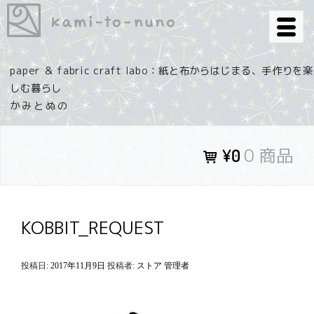
コ
ン
テ
ン
paper ＆ fabric craft labo：紙と布からはじまる、手作りを楽
ツ
しむ暮らし
へ
ス
キ
0 商品
¥0
ッ
プ
KOBBIT_REQUEST
投稿日:
2017年11月9日
投稿者:
ストア 管理者