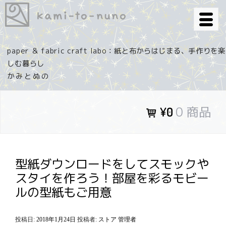
コ
ン
テ
ン
paper ＆ fabric craft labo：紙と布からはじまる、手作りを楽
ツ
しむ暮らし
へ
ス
キ
0 商品
¥0
ッ
プ
型紙ダウンロードをしてスモックや
スタイを作ろう！部屋を彩るモビー
ルの型紙もご用意
投稿日:
2018年1月24日
投稿者:
ストア 管理者