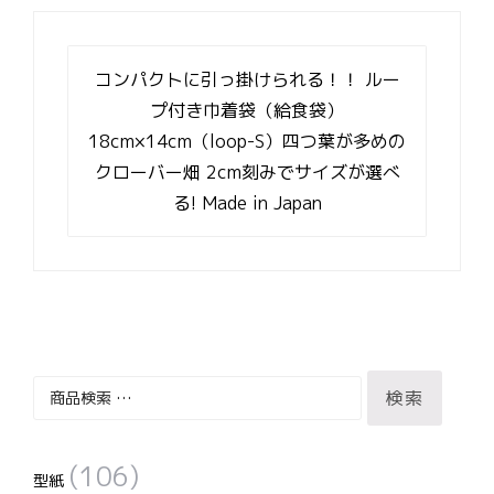
投
稿
コンパクトに引っ掛けられる！！ ルー
ナ
プ付き巾着袋（給食袋）
ビ
18cm×14cm（loop-S）四つ葉が多めの
ゲ
ー
クローバー畑 2cm刻みでサイズが選べ
シ
る! Made in Japan
ョ
ン
検
検索
索
対
(106)
象:
型紙