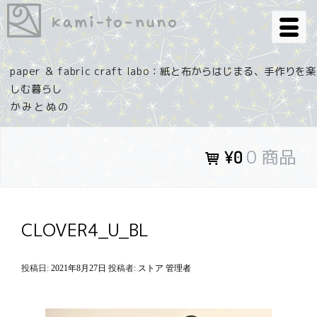
コ
ン
テ
ン
paper ＆ fabric craft labo：紙と布からはじまる、手作りを楽
ツ
しむ暮らし
へ
ス
キ
0 商品
¥0
ッ
プ
CLOVER4_U_BL
投稿日:
2021年8月27日
投稿者:
ストア 管理者