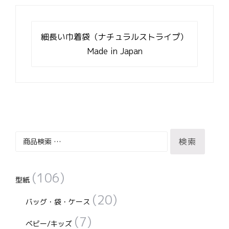
投
稿
細長い巾着袋（ナチュラルストライプ）
ナ
Made in Japan
ビ
ゲ
ー
シ
ョ
ン
検
検索
索
対
(106)
象:
型紙
(20)
バッグ・袋・ケース
(7)
ベビー/キッズ