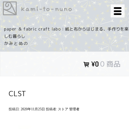
コ
ン
テ
ン
paper ＆ fabric craft labo：紙と布からはじまる、手作りを楽
ツ
しむ暮らし
へ
ス
キ
0 商品
¥0
ッ
プ
CLST
投稿日:
2020年11月25日
投稿者:
ストア 管理者