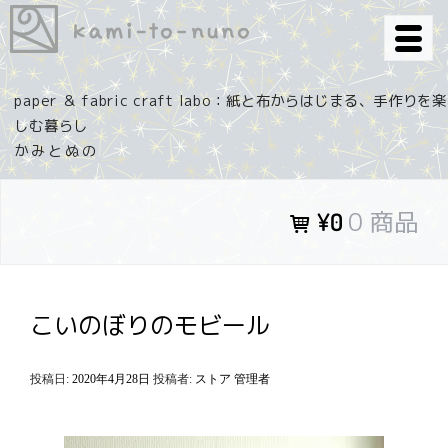
コ
ン
テ
ン
paper ＆ fabric craft labo：紙と布からはじまる、手作りを楽
ツ
しむ暮らし
へ
ス
キ
0 商品
¥0
ッ
プ
こいのぼりのモビール
投稿日:
2020年4月28日
投稿者:
ストア 管理者