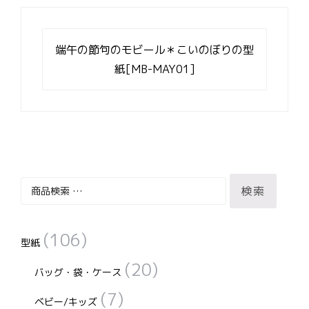
投
稿
端午の節句のモビール＊こいのぼりの型
ナ
紙[MB-MAY01]
ビ
ゲ
ー
シ
ョ
ン
検
検索
索
対
(106)
象:
型紙
(20)
バッグ・袋・ケース
(7)
ベビー/キッズ