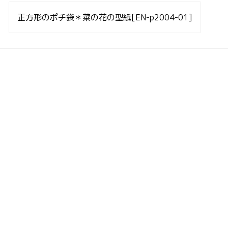
投
稿
正方形のポチ袋＊菜の花の型紙[EN-p2004-01]
ナ
ビ
ゲ
ー
シ
ョ
ン