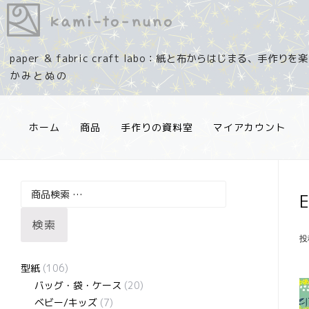
コ
ン
テ
paper ＆ fabric craft labo：紙と布からはじまる、手作り
ン
ツ
へ
ス
ホーム
商品
手作りの資料室
マイアカウント
キ
ッ
プ
検
索
検索
対
投
象:
型紙
(106)
バッグ・袋・ケース
(20)
ベビー/キッズ
(7)