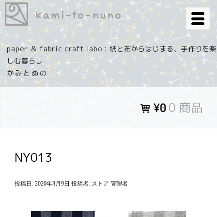
コ
ン
テ
ン
paper ＆ fabric craft labo：紙と布からはじまる、手作りを楽
ツ
しむ暮らし
へ
ス
キ
0 商品
¥0
ッ
プ
NY013
投稿日:
2020年3月9日
投稿者:
ストア 管理者