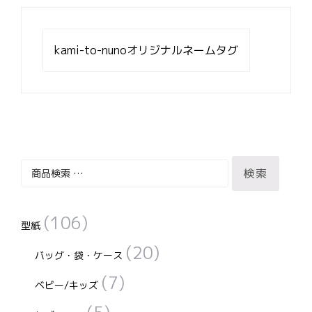
投
稿
kami-to-nunoオリジナルネームタグ
ナ
ビ
ゲ
ー
シ
ョ
ン
検
検索
索
対
(106)
象:
型紙
(20)
バッグ・袋・ケース
(7)
ベビー/キッズ