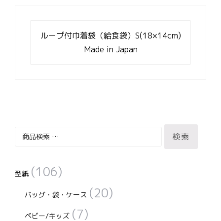
投
稿
ループ付巾着袋（給食袋）S(18×14cm)
ナ
Made in Japan
ビ
ゲ
ー
シ
ョ
ン
検
検索
索
対
(106)
象:
型紙
(20)
バッグ・袋・ケース
(7)
ベビー/キッズ