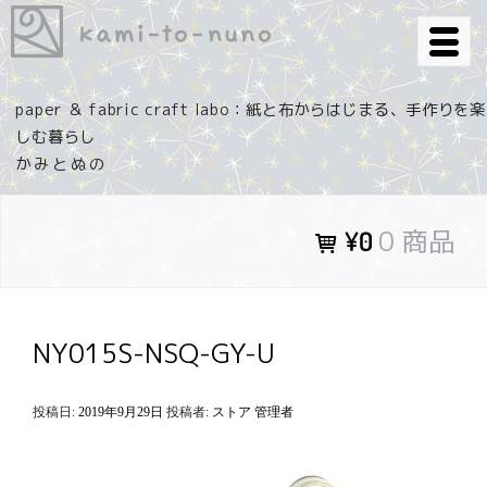
コ
ン
テ
ン
paper ＆ fabric craft labo：紙と布からはじまる、手作りを楽
ツ
しむ暮らし
へ
ス
キ
0 商品
¥0
ッ
プ
NY015S-NSQ-GY-U
投稿日:
2019年9月29日
投稿者:
ストア 管理者