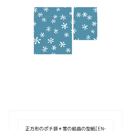
投
稿
正方形のポチ袋＊雪の結晶の型紙[EN-