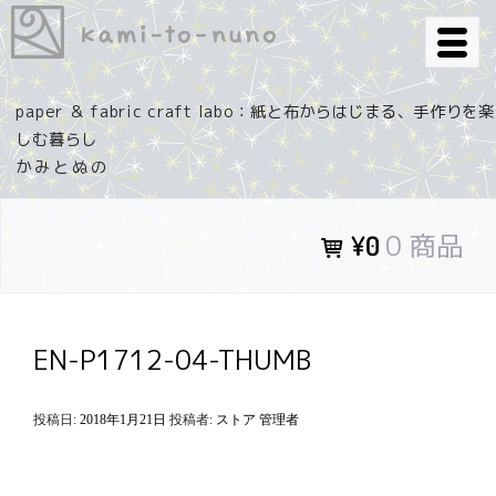
コ
ン
テ
ン
paper ＆ fabric craft labo：紙と布からはじまる、手作りを楽
ツ
しむ暮らし
へ
ス
キ
0 商品
¥0
ッ
プ
EN-P1712-04-THUMB
投稿日:
2018年1月21日
投稿者:
ストア 管理者