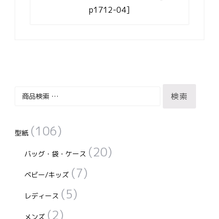
ナ
p1712-04]
ビ
ゲ
ー
シ
ョ
ン
検
検索
索
対
(106)
象:
型紙
(20)
バッグ・袋・ケース
(7)
ベビー/キッズ
(5)
レディース
(2)
メンズ