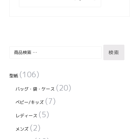
ナ
ビ
ゲ
ー
シ
ョ
ン
検
検索
索
対
(106)
象:
型紙
(20)
バッグ・袋・ケース
(7)
ベビー/キッズ
(5)
レディース
(2)
メンズ