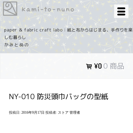
コ
ン
テ
ン
paper ＆ fabric craft labo：紙と布からはじまる、手作りを楽
ツ
しむ暮らし
へ
ス
キ
0 商品
¥0
ッ
プ
NY-010 防災頭巾バッグの型紙
投稿日:
2016年9月17日
投稿者:
ストア 管理者