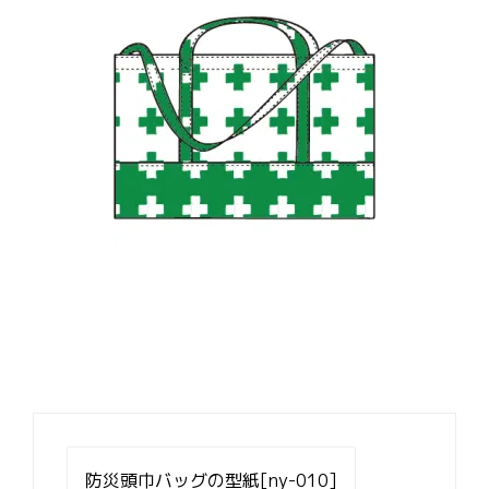
投
稿
防災頭巾バッグの型紙[ny-010]