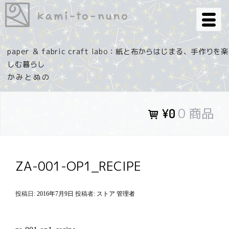
コ
ン
テ
ン
paper ＆ fabric craft labo：紙と布からはじまる、手作りを楽
ツ
しむ暮らし
へ
ス
キ
0 商品
¥0
ッ
プ
ZA-001-OP1_RECIPE
投稿日:
2016年7月9日
投稿者:
ストア 管理者