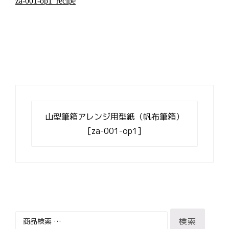
za-001-op1_recipe
投
稿
山型筆箱アレンジ用型紙（帆布筆箱）
ナ
[za-001-op1]
ビ
ゲ
ー
シ
ョ
ン
検
検索