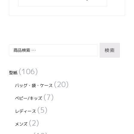
ナ
ビ
ゲ
ー
シ
ョ
ン
検
検索
索
対
(106)
象:
型紙
(20)
バッグ・袋・ケース
(7)
ベビー/キッズ
(5)
レディース
(2)
メンズ