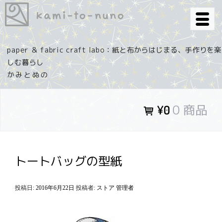
コ
ン
テ
ン
paper ＆ fabric craft labo：紙と布からはじまる、手作りを楽
ツ
しむ暮らし
へ
ス
キ
0 商品
¥0
ッ
プ
トートバッグの型紙
投稿日:
2016年6月22日
投稿者:
ストア 管理者