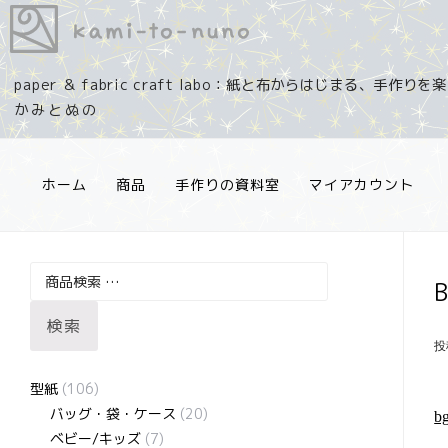
コ
ン
テ
paper ＆ fabric craft labo：紙と布からはじまる、手作り
ン
ツ
へ
ス
ホーム
商品
手作りの資料室
マイアカウント
キ
ッ
プ
検
索
検索
対
投
象:
型紙
(106)
バッグ・袋・ケース
(20)
b
ベビー/キッズ
(7)