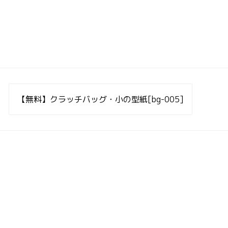
投
稿
【無料】クラッチバッグ・小の型紙[bg-005]
ナ
ビ
ゲ
ー
シ
ョ
ン