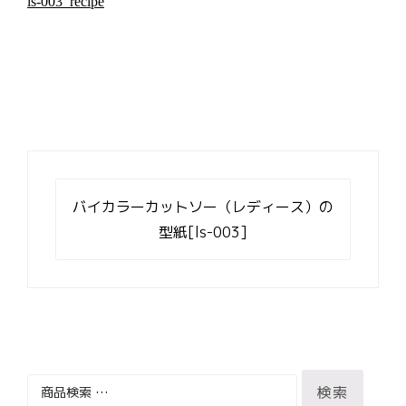
ls-003_recipe
投
稿
バイカラーカットソー（レディース）の
ナ
型紙[ls-003]
ビ
ゲ
ー
シ
ョ
ン
検
検索