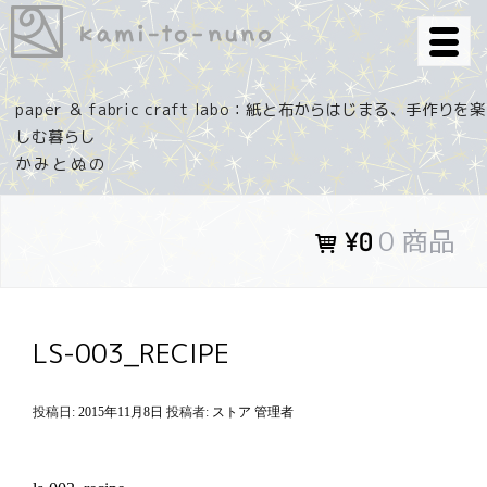
コ
ン
テ
ン
paper ＆ fabric craft labo：紙と布からはじまる、手作りを楽
ツ
しむ暮らし
へ
ス
キ
0 商品
¥0
ッ
プ
LS-003_RECIPE
投稿日:
2015年11月8日
投稿者:
ストア 管理者