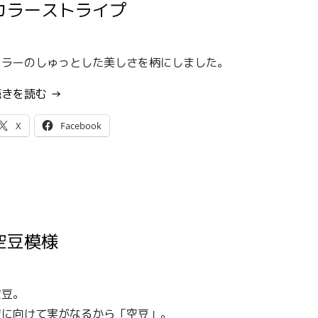
カラーストライプ
カラーのしゅっとした美しさを柄にしました。
“カ
続きを読む
→
ラ
X
Facebook
ー
ス
ト
ラ
イ
プ”
空豆模様
空豆。
空に向けて実がなるから「空豆」。