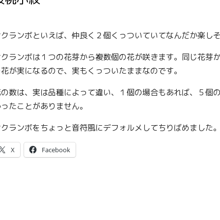
サクランボといえば、仲良く２個くっついていてなんだか楽し
サクランボは１つの花芽から複数個の花が咲きます。同じ花芽
の花が実になるので、実もくっついたままなのです。
花の数は、実は品種によって違い、１個の場合もあれば、５個
かったことがありません。
サクランボをちょっと音符風にデフォルメしてちりばめました
X
Facebook