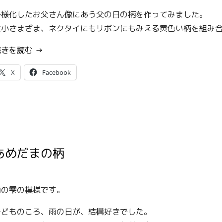
多様化したお父さん像にあう父の日の柄を作ってみました。
大小さまざま、ネクタイにもリボンにもみえる黄色い柄を組み
“Happy
続きを読む
→
Fathers
X
Facebook
Day!
の
柄”
あめだまの柄
雨の雫の模様です。
子どものころ、雨の日が、結構好きでした。