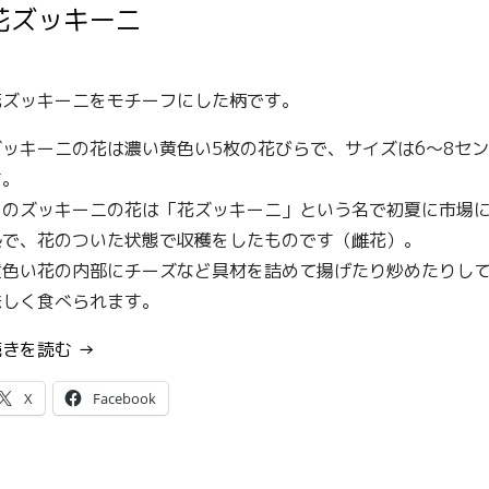
花ズッキーニ
花ズッキーニをモチーフにした柄です。
ズッキーニの花は濃い黄色い5枚の花びらで、サイズは6〜8セ
す。
このズッキーニの花は「花ズッキーニ」という名で初夏に市場
熟で、花のついた状態で収穫をしたものです（雌花）。
黄色い花の内部にチーズなど具材を詰めて揚げたり炒めたりし
味しく食べられます。
“花
続きを読む
→
ズ
X
Facebook
ッ
キ
ー