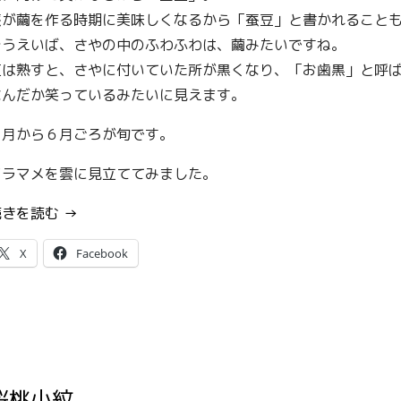
蚕が繭を作る時期に美味しくなるから「蚕豆」と書かれること
そうえいば、さやの中のふわふわは、繭みたいですね。
豆は熟すと、さやに付いていた所が黒くなり、「お歯黒」と呼
なんだか笑っているみたいに見えます。
４月から６月ごろが旬です。
ソラマメを雲に見立ててみました。
“空
続きを読む
→
豆
X
Facebook
模
様”
桜桃小紋