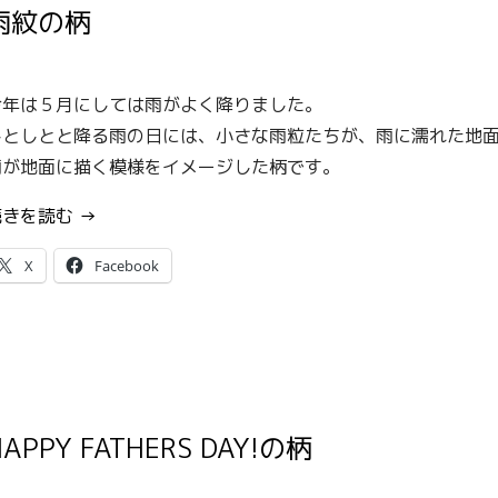
雨紋の柄
今年は５月にしては雨がよく降りました。
しとしとと降る雨の日には、小さな雨粒たちが、雨に濡れた地
雨が地面に描く模様をイメージした柄です。
“雨
続きを読む
→
紋
X
Facebook
の
柄”
HAPPY FATHERS DAY!の柄