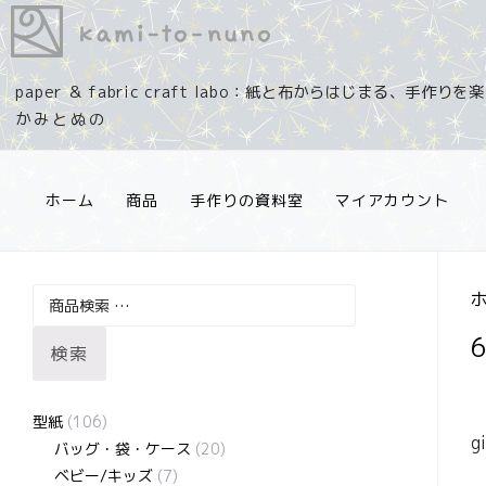
コ
ン
テ
paper ＆ fabric craft labo：紙と布からはじまる、手作り
ン
ツ
へ
ス
ホーム
商品
手作りの資料室
マイアカウント
キ
ッ
プ
検
索
検索
対
象:
型紙
(106)
g
バッグ・袋・ケース
(20)
ベビー/キッズ
(7)