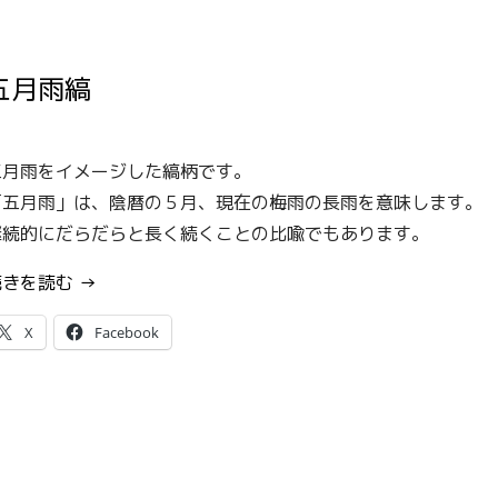
ニ”
五月雨縞
五月雨をイメージした縞柄です。
「五月雨」は、陰暦の５月、現在の梅雨の長雨を意味します。
継続的にだらだらと長く続くことの比喩でもあります。
“五
続きを読む
→
月
X
Facebook
雨
縞”