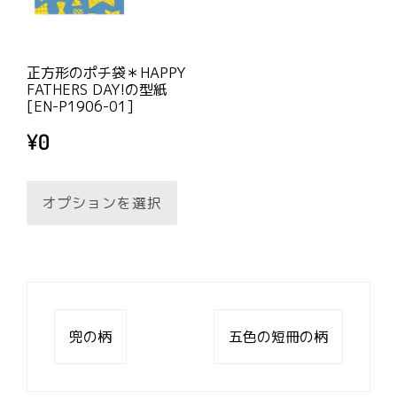
正方形のポチ袋＊HAPPY
FATHERS DAY!の型紙
[EN-P1906-01]
¥
0
こ
オプションを選択
の
商
品
に
は
投
複
稿
兜の柄
五色の短冊の柄
数
ナ
ビ
の
ゲ