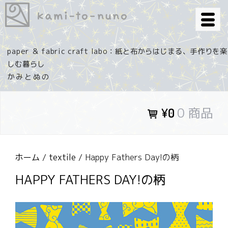
コ
ン
テ
ン
paper ＆ fabric craft labo：紙と布からはじまる、手作りを楽
ツ
しむ暮らし
へ
ス
キ
0 商品
¥0
ッ
プ
ホーム
/
textile
/ Happy Fathers Day!の柄
HAPPY FATHERS DAY!の柄