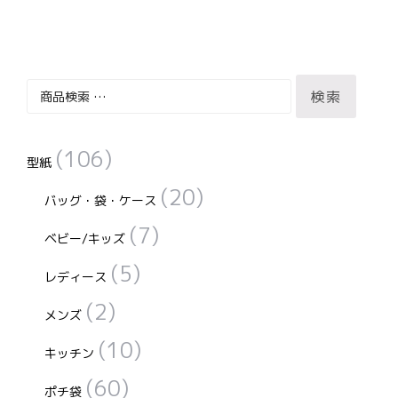
バ
ー
リ
シ
ョ
エ
ン
ー
検
検索
シ
索
ョ
対
ン
(106)
象:
型紙
が
(20)
バッグ・袋・ケース
あ
り
(7)
ベビー/キッズ
ま
(5)
す。
レディース
オ
(2)
メンズ
プ
(10)
シ
キッチン
ョ
(60)
ポチ袋