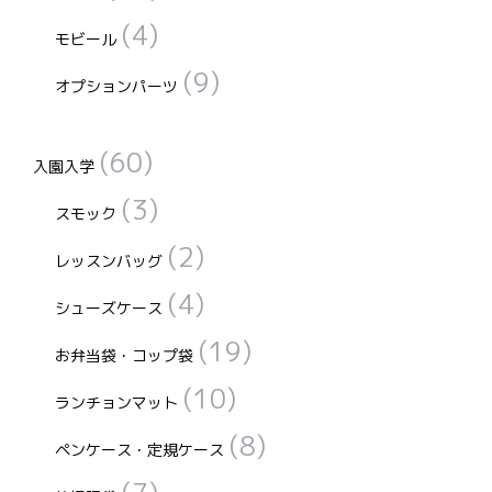
ン
(4)
は
モビール
商
(9)
オプションパーツ
品
ペ
(60)
ー
入園入学
ジ
(3)
スモック
か
(2)
ら
レッスンバッグ
選
(4)
シューズケース
択
で
(19)
お弁当袋・コップ袋
き
(10)
ランチョンマット
ま
す
(8)
ペンケース・定規ケース