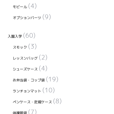
す。
す。
択
(4)
で
モビール
オ
オ
で
き
(9)
プ
プ
き
オプションパーツ
ま
シ
シ
ま
す
ョ
ョ
す
(60)
入園入学
ン
ン
(3)
は
は
スモック
商
商
(2)
レッスンバッグ
品
品
ペ
ペ
(4)
シューズケース
ー
ー
(19)
お弁当袋・コップ袋
ジ
ジ
か
か
(10)
ランチョンマット
ら
ら
(8)
選
選
ペンケース・定規ケース
択
択
(7)
体操服袋