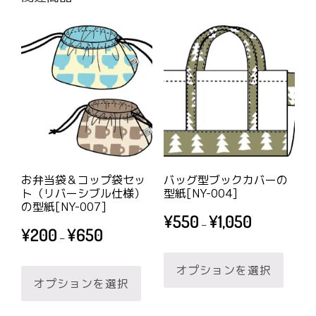
お弁当袋＆コップ袋セッ
バッグ型ブックカバーの
ト（リバーシブル仕様）
型紙[NY-004]
の型紙[NY-007]
価
¥
550
¥
1,050
–
価
¥
200
¥
650
格
–
格
帯:
こ
帯:
こ
¥550
オプションを選択
の
¥200
–
オプションを選択
の
商
–
¥1,050
商
品
¥650