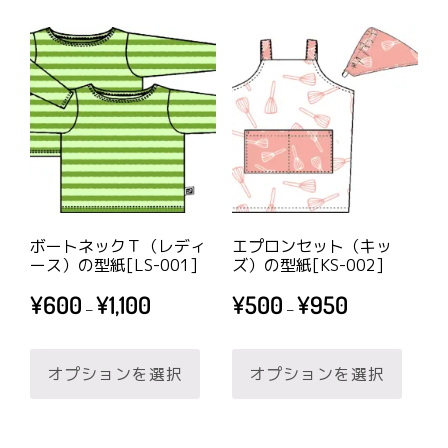
品
に
に
は
は
複
複
数
数
の
の
バ
バ
リ
リ
エ
エ
ー
ボートネックＴ（レディ
エプロンセット（キッ
ー
ース）の型紙[LS-001]
ズ）の型紙[KS-002]
シ
シ
価
価
ョ
¥
600
¥
1,100
¥
500
¥
950
–
–
ョ
格
格
ン
帯:
帯:
こ
こ
ン
が
¥600
¥500
オプションを選択
オプションを選択
の
の
が
あ
–
–
商
商
あ
り
¥1,100
¥950
品
品
り
ま