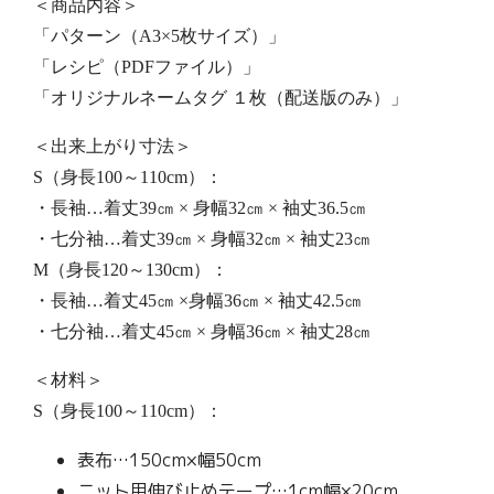
＜商品内容＞
「パターン（A3×5枚サイズ）」
「レシピ（PDFファイル）」
「オリジナルネームタグ １枚（配送版のみ）」
＜出来上がり寸法＞
S（身長100～110cm）：
・長袖…着丈39㎝ × 身幅32㎝ × 袖丈36.5㎝
・七分袖…着丈39㎝ × 身幅32㎝ × 袖丈23㎝
M（身長120～130cm）：
・長袖…着丈45㎝ ×身幅36㎝ × 袖丈42.5㎝
・七分袖…着丈45㎝ × 身幅36㎝ × 袖丈28㎝
＜材料＞
S（身長100～110cm）：
表布…150cm×幅50cm
ニット用伸び止めテープ…1cm幅×20cm