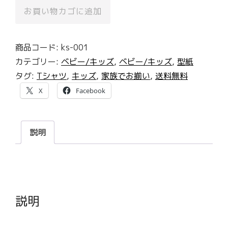
ボ
お買い物カゴに追加
ー
ト
商品コード:
ks-001
ネ
カテゴリー:
ベビー/キッズ
,
ベビー/キッズ
,
型紙
ッ
タグ:
Tシャツ
,
キッズ
,
家族でお揃い
,
送料無料
ク
Ｔ
X
Facebook
（キ
ッ
説明
ズ）
の
型
紙
[ks-
説明
001]
個