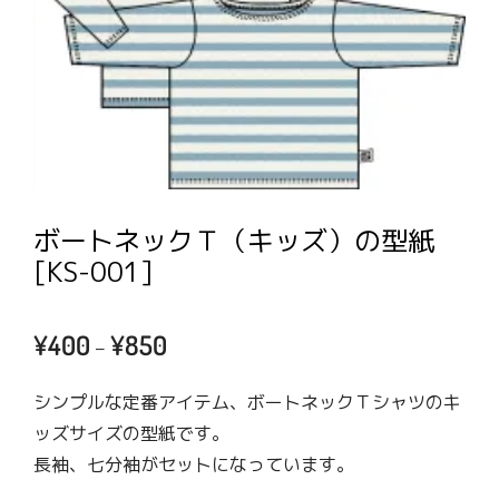
ボートネックＴ（キッズ）の型紙
[KS-001]
価
¥
400
¥
850
–
格
帯:
シンプルな定番アイテム、ボートネックＴシャツのキ
¥400
ッズサイズの型紙です。
–
長袖、七分袖がセットになっています。
¥850