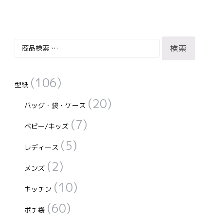
に
に
ま
す。
は
は
す。
オ
複
複
オ
プ
検
数
数
プ
検索
シ
索
の
の
シ
ョ
対
バ
バ
ョ
ン
(106)
象:
型紙
リ
リ
ン
は
エ
エ
は
(20)
商
バッグ・袋・ケース
ー
ー
商
品
(7)
ベビー/キッズ
シ
シ
品
ペ
ョ
ョ
ペ
(5)
ー
レディース
ン
ン
ー
ジ
(2)
が
が
ジ
メンズ
か
あ
あ
か
(10)
ら
キッチン
り
り
ら
選
(60)
ま
ま
選
ポチ袋
択