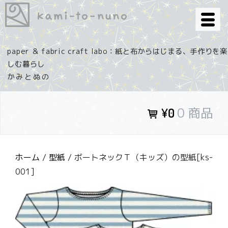
コ
ン
テ
ン
paper ＆ fabric craft labo：紙と布からはじまる、手作りを楽
ツ
しむ暮らし
へ
ス
キ
0 商品
¥0
ッ
プ
ホーム
/
型紙
/ ボートネックＴ（キッズ）の型紙[ks-
001]