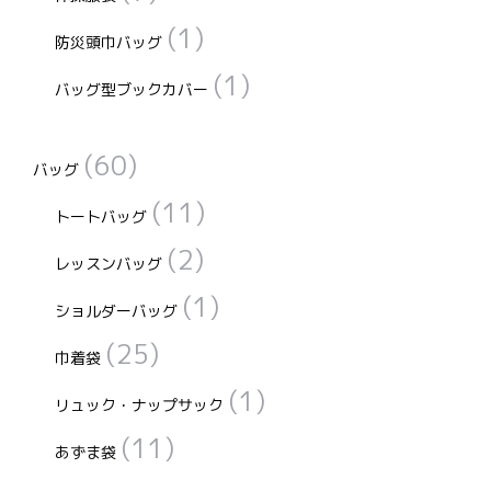
で
で
(1)
き
き
防災頭巾バッグ
ま
ま
(1)
バッグ型ブックカバー
す
す
(60)
バッグ
(11)
トートバッグ
(2)
レッスンバッグ
(1)
ショルダーバッグ
(25)
巾着袋
(1)
リュック・ナップサック
(11)
あずま袋