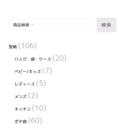
す。
は
は
す。
オ
複
複
オ
プ
検
数
数
プ
検索
シ
索
の
の
シ
ョ
対
バ
バ
ョ
ン
(106)
象:
型紙
リ
リ
ン
は
エ
エ
は
(20)
商
バッグ・袋・ケース
ー
ー
商
品
(7)
ベビー/キッズ
シ
シ
品
ペ
ョ
ョ
ペ
(5)
ー
レディース
ン
ン
ー
ジ
(2)
が
が
ジ
メンズ
か
あ
あ
か
(10)
ら
キッチン
り
り
ら
選
(60)
ま
ま
選
ポチ袋
択
す。
す。
択