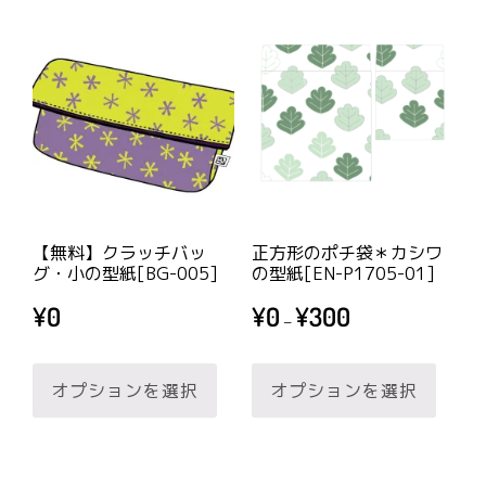
に
に
は
は
複
複
数
数
の
の
バ
バ
リ
リ
エ
エ
ー
【無料】クラッチバッ
正方形のポチ袋＊カシワ
ー
グ・小の型紙[BG-005]
の型紙[EN-P1705-01]
シ
シ
価
ョ
¥
0
¥
0
¥
300
–
ョ
格
ン
帯:
こ
こ
ン
が
¥0
オプションを選択
オプションを選択
の
の
が
あ
–
商
商
あ
り
¥300
品
品
り
ま
に
に
ま