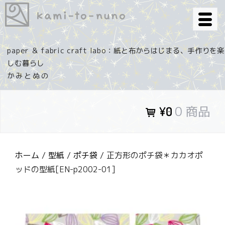
コ
ン
テ
ン
paper ＆ fabric craft labo：紙と布からはじまる、手作りを楽
ツ
しむ暮らし
へ
ス
キ
0 商品
¥0
ッ
プ
ホーム
/
型紙
/
ポチ袋
/ 正方形のポチ袋＊カカオポ
ッドの型紙[EN-p2002-01]