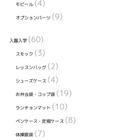
(4)
で
モビール
オ
オ
で
き
(9)
プ
プ
き
オプションパーツ
ま
シ
シ
ま
す
ョ
ョ
す
(60)
入園入学
ン
ン
(3)
は
は
スモック
商
商
(2)
レッスンバッグ
品
品
ペ
ペ
(4)
シューズケース
ー
ー
(19)
お弁当袋・コップ袋
ジ
ジ
か
か
(10)
ランチョンマット
ら
ら
(8)
選
選
ペンケース・定規ケース
択
択
(7)
体操服袋
で
で