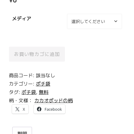
メディア
正
お買い物カゴに追加
方
形
商品コード:
該当なし
の
カテゴリー:
ポチ袋
ポ
タグ:
ポチ袋
,
無料
チ
柄・文様：
カカオポッドの柄
袋
＊
X
Facebook
カ
カ
説明