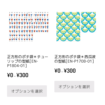
正方形のポチ袋＊チュー
正方形のポチ袋＊西瓜波
リップの型紙[EN-
の型紙[EN-P1708-01]
P1804-01]
価
¥
0
¥
300
–
価
¥
0
¥
300
格
–
格
帯:
こ
帯:
こ
¥0
オプションを選択
の
¥0
–
オプションを選択
の
商
–
¥300
商
品
¥300
品