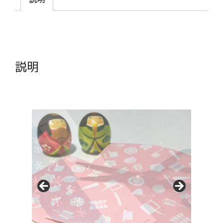
オ
ポ
ッ
ド
の
説明
型
紙
[EN-
p2002-
01]
個