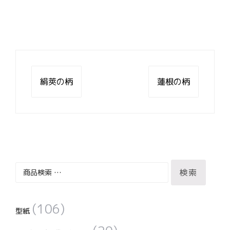
投
稿
絹莢の柄
蓮根の柄
ナ
ビ
ゲ
ー
シ
ョ
ン
検
検索
索
対
(106)
象:
型紙