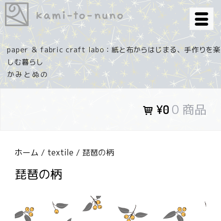
コ
ン
テ
ン
paper ＆ fabric craft labo：紙と布からはじまる、手作りを楽
ツ
しむ暮らし
へ
ス
キ
0 商品
¥0
ッ
プ
ホーム
/
textile
/ 琵琶の柄
琵琶の柄