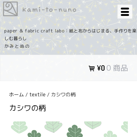
コ
ン
テ
ン
paper ＆ fabric craft labo：紙と布からはじまる、手作りを楽
ツ
しむ暮らし
へ
ス
キ
0 商品
¥0
ッ
プ
ホーム
/
textile
/ カシワの柄
カシワの柄