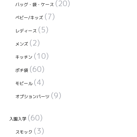
(20)
バッグ・袋・ケース
あ
り
(7)
ベビー/キッズ
ま
(5)
す。
レディース
オ
(2)
メンズ
プ
(10)
シ
キッチン
ョ
(60)
ポチ袋
ン
(4)
は
モビール
商
(9)
オプションパーツ
品
ペ
(60)
ー
入園入学
ジ
(3)
スモック
か