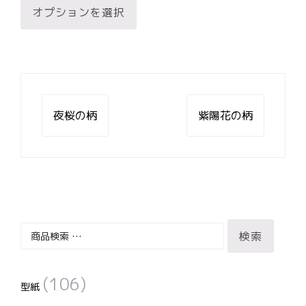
¥0
オプションを選択
の
–
商
¥300
品
に
は
投
複
稿
夜桜の柄
紫陽花の柄
数
ナ
ビ
の
ゲ
バ
ー
リ
シ
ョ
エ
ン
ー
検
検索
シ
索
ョ
対
ン
(106)
象:
型紙
が