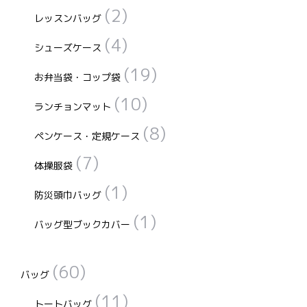
(2)
ら
レッスンバッグ
選
(4)
シューズケース
択
で
(19)
お弁当袋・コップ袋
き
(10)
ランチョンマット
ま
す
(8)
ペンケース・定規ケース
(7)
体操服袋
(1)
防災頭巾バッグ
(1)
バッグ型ブックカバー
(60)
バッグ
(11)
トートバッグ