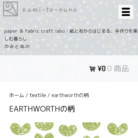
コ
ン
テ
ン
paper ＆ fabric craft labo：紙と布からはじまる、手作りを楽
ツ
しむ暮らし
へ
ス
キ
0 商品
¥0
ッ
プ
ホーム
/
textile
/ earthworthの柄
EARTHWORTHの柄