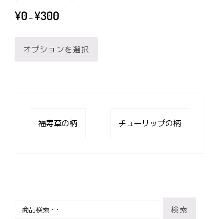
価
¥
0
¥
300
–
格
帯:
こ
¥0
オプションを選択
の
–
商
¥300
品
に
は
投
複
稿
福寿草の柄
チューリップの柄
数
ナ
ビ
の
ゲ
バ
ー
リ
シ
ョ
エ
ン
ー
検
検索
シ
索