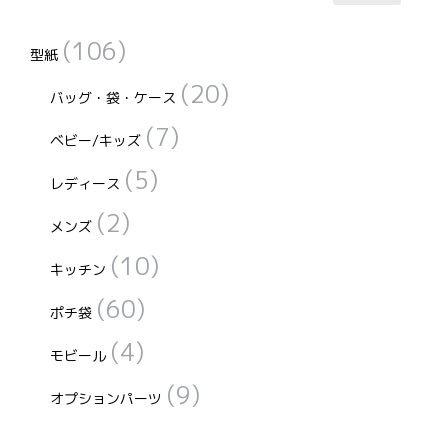
ョ
対
ン
(106)
象:
型紙
が
(20)
バッグ・袋・ケース
あ
り
(7)
ベビー/キッズ
ま
(5)
す。
レディース
オ
(2)
メンズ
プ
(10)
シ
キッチン
ョ
(60)
ポチ袋
ン
(4)
は
モビール
商
(9)
オプションパーツ
品
ペ