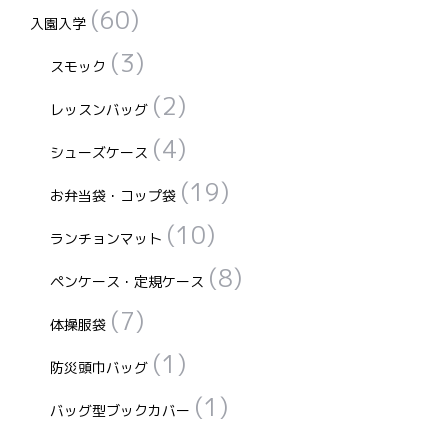
(60)
ー
入園入学
ジ
(3)
スモック
か
(2)
ら
レッスンバッグ
選
(4)
シューズケース
択
で
(19)
お弁当袋・コップ袋
き
(10)
ランチョンマット
ま
す
(8)
ペンケース・定規ケース
(7)
体操服袋
(1)
防災頭巾バッグ
(1)
バッグ型ブックカバー