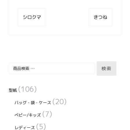
投
稿
シロクマ
きつね
ナ
ビ
ゲ
ー
シ
ョ
ン
検
検索
索
対
(106)
象:
型紙
(20)
バッグ・袋・ケース
(7)
ベビー/キッズ
(5)
レディース