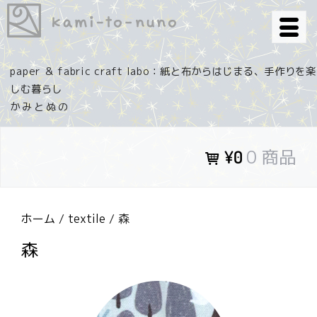
コ
ン
テ
ン
paper ＆ fabric craft labo：紙と布からはじまる、手作りを楽
ツ
しむ暮らし
へ
ス
キ
0 商品
¥0
ッ
プ
ホーム
/
textile
/ 森
森