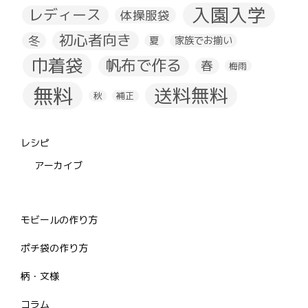
入園入学
レディース
体操服袋
初心者向き
冬
夏
家族でお揃い
巾着袋
帆布で作る
春
梅雨
無料
送料無料
秋
補正
レシピ
アーカイブ
モビールの作り方
ポチ袋の作り方
柄・文様
コラム