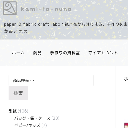
コ
ン
テ
paper ＆ fabric craft labo：紙と布からはじまる、手作り
ン
ツ
へ
ス
ホーム
商品
手作りの資料室
マイアカウント
キ
ッ
プ
検
索
検索
対
象:
型紙
(106)
バッグ・袋・ケース
(20)
ベビー/キッズ
(7)