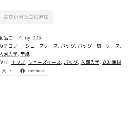
シ
お買い物カゴに追加
ュ
ー
商品コード:
ny-003
ズ
カテゴリー:
シューズケース
,
バッグ
,
バッグ・袋・ケース
,
ケ
入園入学
,
型紙
ー
タグ:
キッズ
,
シューズケース
,
バッグ
,
入園入学
,
送料無料
ス
セ
X
Facebook
ッ
ト
の
型
紙
[ny-
003]