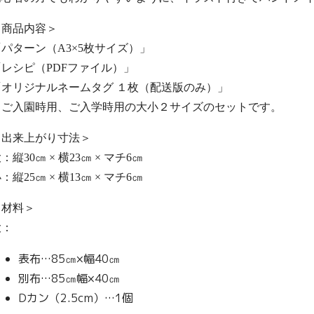
＜商品内容＞
「パターン（A3×5枚サイズ）」
「レシピ（PDFファイル）」
「オリジナルネームタグ １枚（配送版のみ）」
※ご入園時用、ご入学時用の大小２サイズのセットです。
＜出来上がり寸法＞
：縦30㎝ × 横23㎝ × マチ6㎝
：縦25㎝ × 横13㎝ × マチ6㎝
＜材料＞
大：
表布…85㎝×幅40㎝
別布…85㎝幅×40㎝
Dカン（2.5cm）…1個