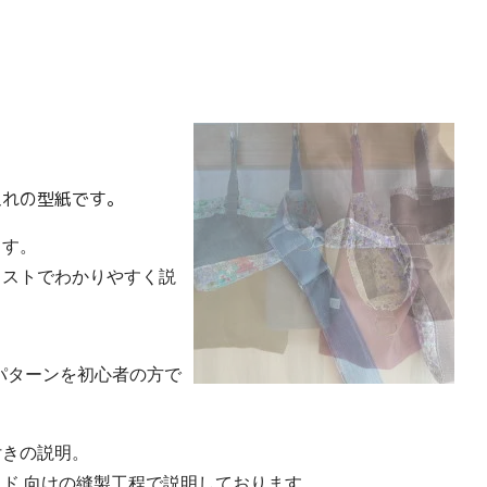
個
入れの型紙です。
ます。
ラストでわかりやすく説
！
業用パターンを初心者の方で
付きの説明。
ド 向けの縫製工程で説明しております。