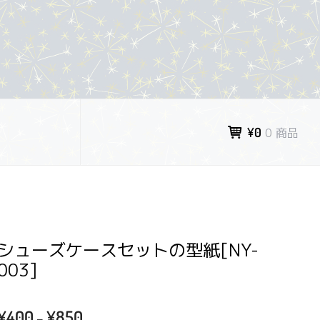
¥0
0 商品
シューズケースセットの型紙[NY-
003]
価
¥
400
¥
850
–