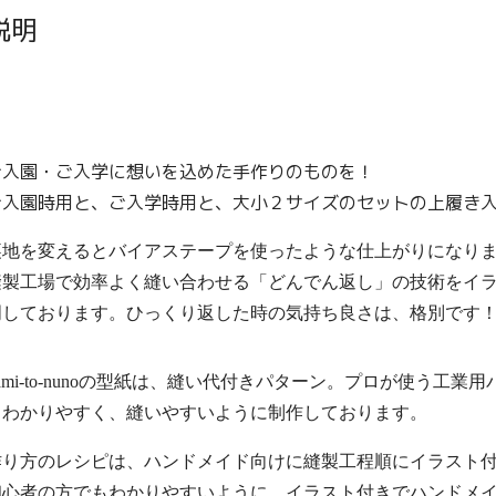
説明
ご入園・ご入学に想いを込めた手作りのものを！
ご入園時用と、ご入学時用と、大小２サイズのセットの上履き
裏地を変えるとバイアステープを使ったような仕上がりになり
縫製工場で効率よく縫い合わせる「どんでん返し」の技術をイ
明しております。ひっくり返した時の気持ち良さは、格別です
ami-to-nunoの型紙は、縫い代付きパターン。プロが使う工
もわかりやすく、縫いやすいように制作しております。
作り方のレシピは、ハンドメイド向けに縫製工程順にイラスト
初心者の方でもわかりやすいように、イラスト付きでハンドメイ